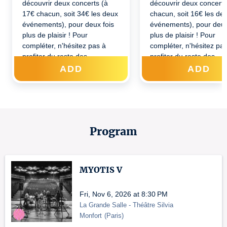
découvrir deux concerts (à
découvrir deux concerts
17€ chacun, soit 34€ les deux
chacun, soit 16€ les de
événements), pour deux fois
événements), pour deux
plus de plaisir ! Pour
plus de plaisir ! Pour
compléter, n'hésitez pas à
compléter, n'hésitez pa
profiter du reste des
profiter du reste des
propositions, gratuites, du
propositions, gratuites, 
ADD
ADD
Festival ! Pour débloquer
Festival ! Pour débloqu
l’offre, sélectionnez dans le
l’offre, sélectionnez dan
menu déroulant deux
menu déroulant deux
concerts, puis validez votre
concerts, puis validez v
panier.
panier.
Program
MYOTIS V
Fri, Nov 6, 2026 at 8:30 PM
La Grande Salle - Théâtre Silvia
Monfort
(
Paris
)